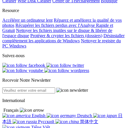
Cleaner
Wise Disk Cleaner
Centre de Téléchargement
Boutique
Resource
Accélérer un ordinateur lent
Réparez et améliorez la qualité de vos
photos
Récupérer les fichiers perdus avec l'Analyse Rapide et
Gratuit
Nettoyer les fichiers inutiles sur le disque & libérer de
l'espace disque
Protéger & crypter les fichiers (dossiers)
Désinstaller
complètement les applications de Windows
Nettoyer le registre du
PC Windows
Suivez-nous
Recevoir Notre Newsletter
International
Français
English
Deutsch
日
本語
Русский
简体中文
Tiếng Việt