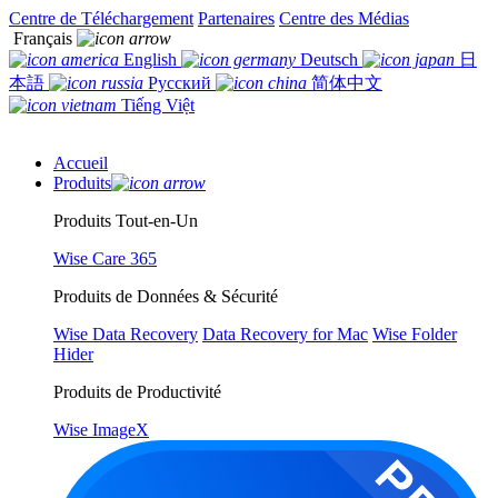
Centre de Téléchargement
Partenaires
Centre des Médias
Français
English
Deutsch
日
本語
Русский
简体中文
Tiếng Việt
Accueil
Produits
Produits Tout-en-Un
Wise Care 365
Produits de Données & Sécurité
Wise Data Recovery
Data Recovery for Mac
Wise Folder
Hider
Produits de Productivité
Wise ImageX