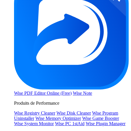
Wise PDF Editor Online (Free)
Wise Note
Produits de Performance
Wise Registry Cleaner
Wise Disk Cleaner
Wise Program
Uninstaller
Wise Memory Optimizer
Wise Game Booster
Wise System Monitor
Wise PC 1stAid
Wise Plugin Manager