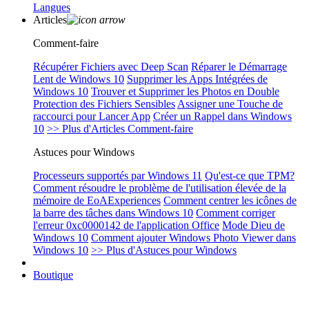
Langues
Articles
Comment-faire
Récupérer Fichiers avec Deep Scan
Réparer le Démarrage
Lent de Windows 10
Supprimer les Apps Intégrées de
Windows 10
Trouver et Supprimer les Photos en Double
Protection des Fichiers Sensibles
Assigner une Touche de
raccourci pour Lancer App
Créer un Rappel dans Windows
10
>> Plus d'Articles Comment-faire
Astuces pour Windows
Processeurs supportés par Windows 11
Qu'est-ce que TPM?
Comment résoudre le problème de l'utilisation élevée de la
mémoire de EoAExperiences
Comment centrer les icônes de
la barre des tâches dans Windows 10
Comment corriger
l'erreur 0xc0000142 de l'application Office
Mode Dieu de
Windows 10
Comment ajouter Windows Photo Viewer dans
Windows 10
>> Plus d'Astuces pour Windows
Boutique