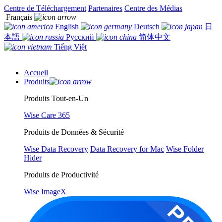
Centre de Téléchargement
Partenaires
Centre des Médias
Français
English
Deutsch
日
本語
Русский
简体中文
Tiếng Việt
Accueil
Produits
Produits Tout-en-Un
Wise Care 365
Produits de Données & Sécurité
Wise Data Recovery
Data Recovery for Mac
Wise Folder
Hider
Produits de Productivité
Wise ImageX