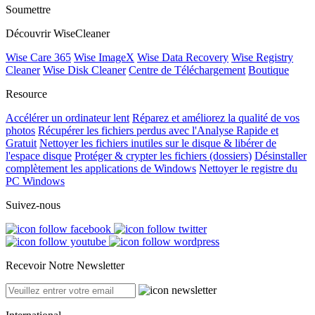
Soumettre
Découvrir WiseCleaner
Wise Care 365
Wise ImageX
Wise Data Recovery
Wise Registry
Cleaner
Wise Disk Cleaner
Centre de Téléchargement
Boutique
Resource
Accélérer un ordinateur lent
Réparez et améliorez la qualité de vos
photos
Récupérer les fichiers perdus avec l'Analyse Rapide et
Gratuit
Nettoyer les fichiers inutiles sur le disque & libérer de
l'espace disque
Protéger & crypter les fichiers (dossiers)
Désinstaller
complètement les applications de Windows
Nettoyer le registre du
PC Windows
Suivez-nous
Recevoir Notre Newsletter