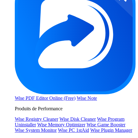
Wise PDF Editor Online (Free)
Wise Note
Produits de Performance
Wise Registry Cleaner
Wise Disk Cleaner
Wise Program
Uninstaller
Wise Memory Optimizer
Wise Game Booster
Wise System Monitor
Wise PC 1stAid
Wise Plugin Manager