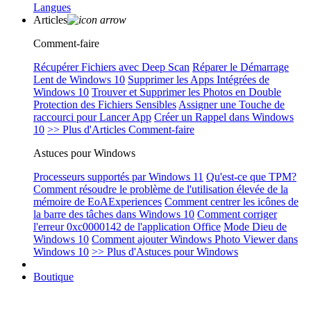
Langues
Articles
Comment-faire
Récupérer Fichiers avec Deep Scan
Réparer le Démarrage
Lent de Windows 10
Supprimer les Apps Intégrées de
Windows 10
Trouver et Supprimer les Photos en Double
Protection des Fichiers Sensibles
Assigner une Touche de
raccourci pour Lancer App
Créer un Rappel dans Windows
10
>> Plus d'Articles Comment-faire
Astuces pour Windows
Processeurs supportés par Windows 11
Qu'est-ce que TPM?
Comment résoudre le problème de l'utilisation élevée de la
mémoire de EoAExperiences
Comment centrer les icônes de
la barre des tâches dans Windows 10
Comment corriger
l'erreur 0xc0000142 de l'application Office
Mode Dieu de
Windows 10
Comment ajouter Windows Photo Viewer dans
Windows 10
>> Plus d'Astuces pour Windows
Boutique