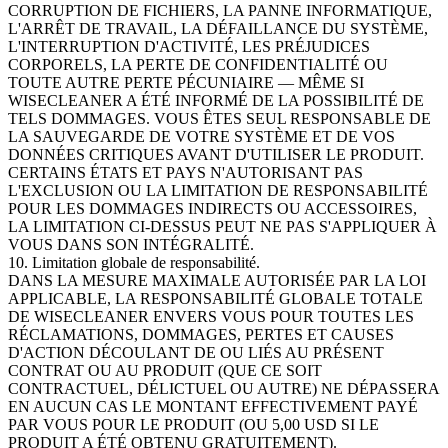
CORRUPTION DE FICHIERS, LA PANNE INFORMATIQUE,
L'ARRÊT DE TRAVAIL, LA DÉFAILLANCE DU SYSTÈME,
L'INTERRUPTION D'ACTIVITÉ, LES PRÉJUDICES
CORPORELS, LA PERTE DE CONFIDENTIALITÉ OU
TOUTE AUTRE PERTE PÉCUNIAIRE — MÊME SI
WISECLEANER A ÉTÉ INFORMÉ DE LA POSSIBILITÉ DE
TELS DOMMAGES. VOUS ÊTES SEUL RESPONSABLE DE
LA SAUVEGARDE DE VOTRE SYSTÈME ET DE VOS
DONNÉES CRITIQUES AVANT D'UTILISER LE PRODUIT.
CERTAINS ÉTATS ET PAYS N'AUTORISANT PAS
L'EXCLUSION OU LA LIMITATION DE RESPONSABILITÉ
POUR LES DOMMAGES INDIRECTS OU ACCESSOIRES,
LA LIMITATION CI-DESSUS PEUT NE PAS S'APPLIQUER À
VOUS DANS SON INTÉGRALITÉ.
10. Limitation globale de responsabilité.
DANS LA MESURE MAXIMALE AUTORISÉE PAR LA LOI
APPLICABLE, LA RESPONSABILITÉ GLOBALE TOTALE
DE WISECLEANER ENVERS VOUS POUR TOUTES LES
RÉCLAMATIONS, DOMMAGES, PERTES ET CAUSES
D'ACTION DÉCOULANT DE OU LIÉS AU PRÉSENT
CONTRAT OU AU PRODUIT (QUE CE SOIT
CONTRACTUEL, DÉLICTUEL OU AUTRE) NE DÉPASSERA
EN AUCUN CAS LE MONTANT EFFECTIVEMENT PAYÉ
PAR VOUS POUR LE PRODUIT (OU 5,00 USD SI LE
PRODUIT A ÉTÉ OBTENU GRATUITEMENT).