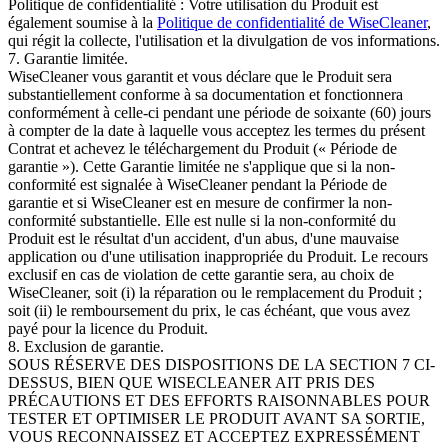
Politique de confidentialité : Votre utilisation du Produit est
également soumise à la
Politique de confidentialité de WiseCleaner
,
qui régit la collecte, l'utilisation et la divulgation de vos informations.
7. Garantie limitée.
WiseCleaner vous garantit et vous déclare que le Produit sera
substantiellement conforme à sa documentation et fonctionnera
conformément à celle-ci pendant une période de soixante (60) jours
à compter de la date à laquelle vous acceptez les termes du présent
Contrat et achevez le téléchargement du Produit (« Période de
garantie »). Cette Garantie limitée ne s'applique que si la non-
conformité est signalée à WiseCleaner pendant la Période de
garantie et si WiseCleaner est en mesure de confirmer la non-
conformité substantielle. Elle est nulle si la non-conformité du
Produit est le résultat d'un accident, d'un abus, d'une mauvaise
application ou d'une utilisation inappropriée du Produit. Le recours
exclusif en cas de violation de cette garantie sera, au choix de
WiseCleaner, soit (i) la réparation ou le remplacement du Produit ;
soit (ii) le remboursement du prix, le cas échéant, que vous avez
payé pour la licence du Produit.
8. Exclusion de garantie.
SOUS RÉSERVE DES DISPOSITIONS DE LA SECTION 7 CI-
DESSUS, BIEN QUE WISECLEANER AIT PRIS DES
PRÉCAUTIONS ET DES EFFORTS RAISONNABLES POUR
TESTER ET OPTIMISER LE PRODUIT AVANT SA SORTIE,
VOUS RECONNAISSEZ ET ACCEPTEZ EXPRESSÉMENT