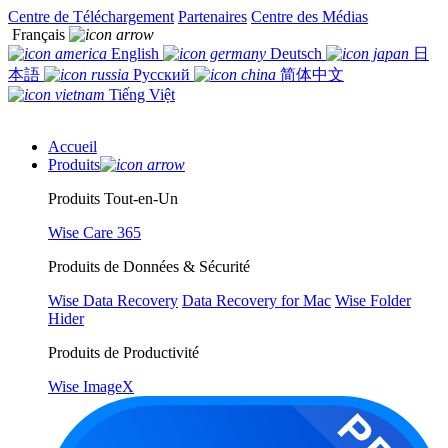
Centre de Téléchargement
Partenaires
Centre des Médias
Français
English
Deutsch
日
本語
Русский
简体中文
Tiếng Việt
Accueil
Produits
Produits Tout-en-Un
Wise Care 365
Produits de Données & Sécurité
Wise Data Recovery
Data Recovery for Mac
Wise Folder
Hider
Produits de Productivité
Wise ImageX