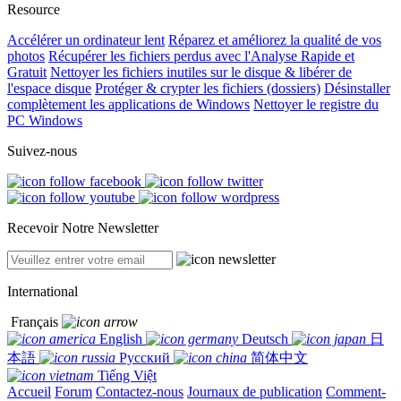
Resource
Accélérer un ordinateur lent
Réparez et améliorez la qualité de vos
photos
Récupérer les fichiers perdus avec l'Analyse Rapide et
Gratuit
Nettoyer les fichiers inutiles sur le disque & libérer de
l'espace disque
Protéger & crypter les fichiers (dossiers)
Désinstaller
complètement les applications de Windows
Nettoyer le registre du
PC Windows
Suivez-nous
Recevoir Notre Newsletter
International
Français
English
Deutsch
日
本語
Русский
简体中文
Tiếng Việt
Accueil
Forum
Contactez-nous
Journaux de publication
Comment-