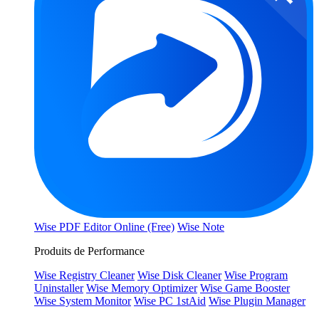
Wise PDF Editor Online (Free)
Wise Note
Produits de Performance
Wise Registry Cleaner
Wise Disk Cleaner
Wise Program
Uninstaller
Wise Memory Optimizer
Wise Game Booster
Wise System Monitor
Wise PC 1stAid
Wise Plugin Manager