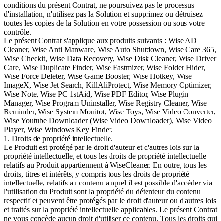
conditions du présent Contrat, ne poursuivez pas le processus
d'installation, n'utilisez pas la Solution et supprimez ou détruisez
toutes les copies de la Solution en votre possession ou sous votre
contrôle.
Le présent Contrat s'applique aux produits suivants : Wise AD
Cleaner, Wise Anti Manware, Wise Auto Shutdown, Wise Care 365,
Wise Checkit, Wise Data Recovery, Wise Disk Cleaner, Wise Driver
Care, Wise Duplicate Finder, Wise Fastmizer, Wise Folder Hider,
Wise Force Deleter, Wise Game Booster, Wise Hotkey, Wise
ImageX, Wise Jet Search, KillAliProtect, Wise Memory Optimizer,
Wise Note, Wise PC 1stAid, Wise PDF Editor, Wise Plugin
Manager, Wise Program Uninstaller, Wise Registry Cleaner, Wise
Reminder, Wise System Monitot, Wise Toys, Wise Video Converter,
Wise Youtube Downloader (Wise Video Downloader), Wise Video
Player, Wise Windows Key Finder.
1. Droits de propriété intellectuelle.
Le Produit est protégé par le droit d'auteur et d'autres lois sur la
propriété intellectuelle, et tous les droits de propriété intellectuelle
relatifs au Produit appartiennent à WiseCleaner. En outre, tous les
droits, titres et intérêts, y compris tous les droits de propriété
intellectuelle, relatifs au contenu auquel il est possible d'accéder via
l'utilisation du Produit sont la propriété du détenteur du contenu
respectif et peuvent être protégés par le droit d'auteur ou d'autres lois
et traités sur la propriété intellectuelle applicables. Le présent Contrat
ne vous concède aucun droit d'utiliser ce contenu. Tous les droits qui