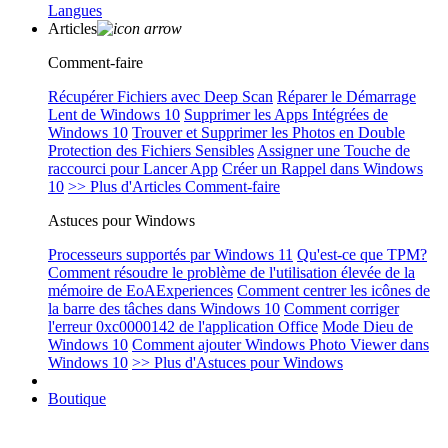
Langues
Articles
Comment-faire
Récupérer Fichiers avec Deep Scan
Réparer le Démarrage
Lent de Windows 10
Supprimer les Apps Intégrées de
Windows 10
Trouver et Supprimer les Photos en Double
Protection des Fichiers Sensibles
Assigner une Touche de
raccourci pour Lancer App
Créer un Rappel dans Windows
10
>> Plus d'Articles Comment-faire
Astuces pour Windows
Processeurs supportés par Windows 11
Qu'est-ce que TPM?
Comment résoudre le problème de l'utilisation élevée de la
mémoire de EoAExperiences
Comment centrer les icônes de
la barre des tâches dans Windows 10
Comment corriger
l'erreur 0xc0000142 de l'application Office
Mode Dieu de
Windows 10
Comment ajouter Windows Photo Viewer dans
Windows 10
>> Plus d'Astuces pour Windows
Boutique