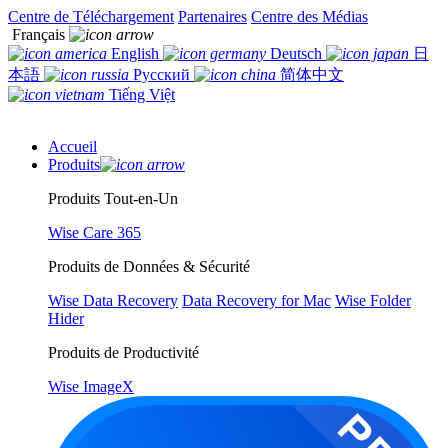
Centre de Téléchargement
Partenaires
Centre des Médias
Français
English
Deutsch
日
本語
Русский
简体中文
Tiếng Việt
Accueil
Produits
Produits Tout-en-Un
Wise Care 365
Produits de Données & Sécurité
Wise Data Recovery
Data Recovery for Mac
Wise Folder
Hider
Produits de Productivité
Wise ImageX