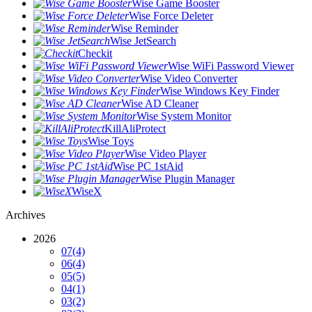
Wise Game Booster
Wise Force Deleter
Wise Reminder
Wise JetSearch
Checkit
Wise WiFi Password Viewer
Wise Video Converter
Wise Windows Key Finder
Wise AD Cleaner
Wise System Monitor
KillAliProtect
Wise Toys
Wise Video Player
Wise PC 1stAid
Wise Plugin Manager
WiseX
Archives
2026
07
(4)
06
(4)
05
(5)
04
(1)
03
(2)