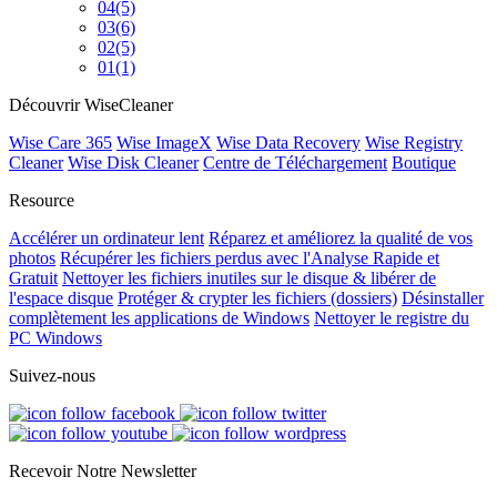
04
(5)
03
(6)
02
(5)
01
(1)
Découvrir WiseCleaner
Wise Care 365
Wise ImageX
Wise Data Recovery
Wise Registry
Cleaner
Wise Disk Cleaner
Centre de Téléchargement
Boutique
Resource
Accélérer un ordinateur lent
Réparez et améliorez la qualité de vos
photos
Récupérer les fichiers perdus avec l'Analyse Rapide et
Gratuit
Nettoyer les fichiers inutiles sur le disque & libérer de
l'espace disque
Protéger & crypter les fichiers (dossiers)
Désinstaller
complètement les applications de Windows
Nettoyer le registre du
PC Windows
Suivez-nous
Recevoir Notre Newsletter