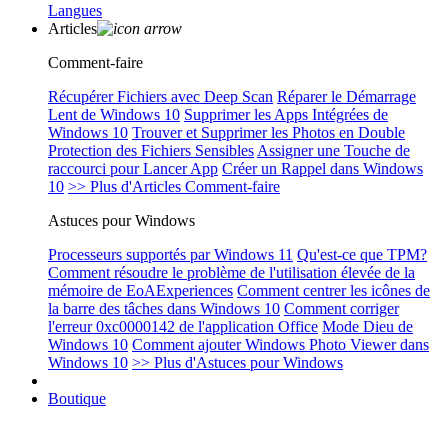
Langues
Articles
Comment-faire
Récupérer Fichiers avec Deep Scan
Réparer le Démarrage
Lent de Windows 10
Supprimer les Apps Intégrées de
Windows 10
Trouver et Supprimer les Photos en Double
Protection des Fichiers Sensibles
Assigner une Touche de
raccourci pour Lancer App
Créer un Rappel dans Windows
10
>> Plus d'Articles Comment-faire
Astuces pour Windows
Processeurs supportés par Windows 11
Qu'est-ce que TPM?
Comment résoudre le problème de l'utilisation élevée de la
mémoire de EoAExperiences
Comment centrer les icônes de
la barre des tâches dans Windows 10
Comment corriger
l'erreur 0xc0000142 de l'application Office
Mode Dieu de
Windows 10
Comment ajouter Windows Photo Viewer dans
Windows 10
>> Plus d'Astuces pour Windows
Boutique