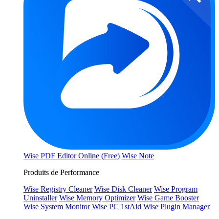
Wise PDF Editor Online (Free)
Wise Note
Produits de Performance
Wise Registry Cleaner
Wise Disk Cleaner
Wise Program
Uninstaller
Wise Memory Optimizer
Wise Game Booster
Wise System Monitor
Wise PC 1stAid
Wise Plugin Manager