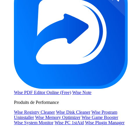
Wise PDF Editor Online (Free)
Wise Note
Produits de Performance
Wise Registry Cleaner
Wise Disk Cleaner
Wise Program
Uninstaller
Wise Memory Optimizer
Wise Game Booster
Wise System Monitor
Wise PC 1stAid
Wise Plugin Manager