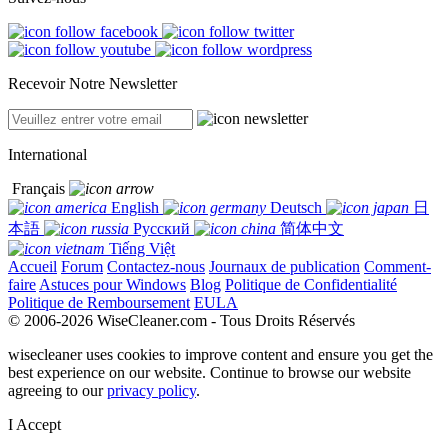
Recevoir Notre Newsletter
International
Français
English
Deutsch
日
本語
Русский
简体中文
Tiếng Việt
Accueil
Forum
Contactez-nous
Journaux de publication
Comment-
faire
Astuces pour Windows
Blog
Politique de Confidentialité
Politique de Remboursement
EULA
© 2006-2026 WiseCleaner.com - Tous Droits Réservés
wisecleaner uses cookies to improve content and ensure you get the
best experience on our website. Continue to browse our website
agreeing to our
privacy policy
.
I Accept