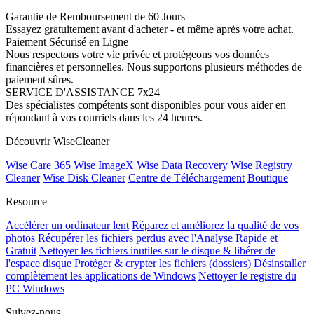
Garantie de Remboursement de 60 Jours
Essayez gratuitement avant d'acheter - et même après votre achat.
Paiement Sécurisé en Ligne
Nous respectons votre vie privée et protégeons vos données
financières et personnelles. Nous supportons plusieurs méthodes de
paiement sûres.
SERVICE D'ASSISTANCE 7x24
Des spécialistes compétents sont disponibles pour vous aider en
répondant à vos courriels dans les 24 heures.
Découvrir WiseCleaner
Wise Care 365
Wise ImageX
Wise Data Recovery
Wise Registry
Cleaner
Wise Disk Cleaner
Centre de Téléchargement
Boutique
Resource
Accélérer un ordinateur lent
Réparez et améliorez la qualité de vos
photos
Récupérer les fichiers perdus avec l'Analyse Rapide et
Gratuit
Nettoyer les fichiers inutiles sur le disque & libérer de
l'espace disque
Protéger & crypter les fichiers (dossiers)
Désinstaller
complètement les applications de Windows
Nettoyer le registre du
PC Windows
Suivez-nous