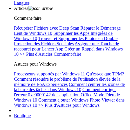
Langues
Articles
Comment-faire
Récupérer Fichiers avec Deep Scan
Réparer le Démarrage
Lent de Windows 10
Supprimer les Apps Intégrées de
Windows 10
Trouver et Supprimer les Photos en Double
Protection des Fichiers Sensibles
Assigner une Touche de
raccourci pour Lancer App
Créer un Rappel dans Windows
10
>> Plus d'Articles Comment-faire
Astuces pour Windows
Processeurs supportés par Windows 11
Qu'est-ce que TPM?
Comment résoudre le problème de l'utilisation élevée de la
mémoire de EoAExperiences
Comment centrer les icônes de
la barre des tâches dans Windows 10
Comment corriger
l'erreur 0xc0000142 de l'application Office
Mode Dieu de
Windows 10
Comment ajouter Windows Photo Viewer dans
Windows 10
>> Plus d'Astuces pour Windows
Boutique