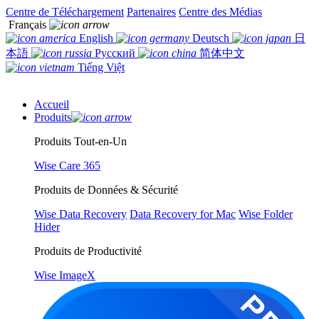
Centre de Téléchargement
Partenaires
Centre des Médias
Français
English
Deutsch
日
本語
Русский
简体中文
Tiếng Việt
Accueil
Produits
Produits Tout-en-Un
Wise Care 365
Produits de Données & Sécurité
Wise Data Recovery
Data Recovery for Mac
Wise Folder
Hider
Produits de Productivité
Wise ImageX