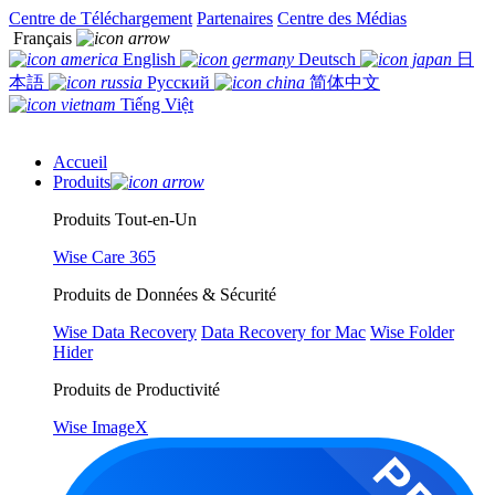
Centre de Téléchargement
Partenaires
Centre des Médias
Français
English
Deutsch
日
本語
Русский
简体中文
Tiếng Việt
Accueil
Produits
Produits Tout-en-Un
Wise Care 365
Produits de Données & Sécurité
Wise Data Recovery
Data Recovery for Mac
Wise Folder
Hider
Produits de Productivité
Wise ImageX