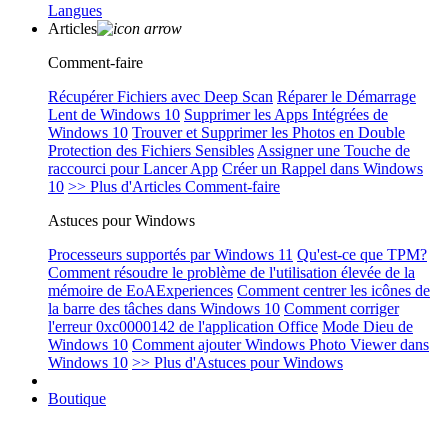
Langues
Articles
Comment-faire
Récupérer Fichiers avec Deep Scan
Réparer le Démarrage
Lent de Windows 10
Supprimer les Apps Intégrées de
Windows 10
Trouver et Supprimer les Photos en Double
Protection des Fichiers Sensibles
Assigner une Touche de
raccourci pour Lancer App
Créer un Rappel dans Windows
10
>> Plus d'Articles Comment-faire
Astuces pour Windows
Processeurs supportés par Windows 11
Qu'est-ce que TPM?
Comment résoudre le problème de l'utilisation élevée de la
mémoire de EoAExperiences
Comment centrer les icônes de
la barre des tâches dans Windows 10
Comment corriger
l'erreur 0xc0000142 de l'application Office
Mode Dieu de
Windows 10
Comment ajouter Windows Photo Viewer dans
Windows 10
>> Plus d'Astuces pour Windows
Boutique