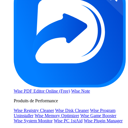
Wise PDF Editor Online (Free)
Wise Note
Produits de Performance
Wise Registry Cleaner
Wise Disk Cleaner
Wise Program
Uninstaller
Wise Memory Optimizer
Wise Game Booster
Wise System Monitor
Wise PC 1stAid
Wise Plugin Manager