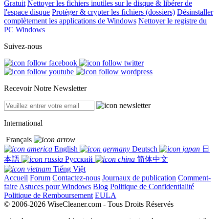
Gratuit
Nettoyer les fichiers inutiles sur le disque & libérer de
l'espace disque
Protéger & crypter les fichiers (dossiers)
Désinstaller
complètement les applications de Windows
Nettoyer le registre du
PC Windows
Suivez-nous
Recevoir Notre Newsletter
International
Français
English
Deutsch
日
本語
Русский
简体中文
Tiếng Việt
Accueil
Forum
Contactez-nous
Journaux de publication
Comment-
faire
Astuces pour Windows
Blog
Politique de Confidentialité
Politique de Remboursement
EULA
© 2006-2026 WiseCleaner.com - Tous Droits Réservés