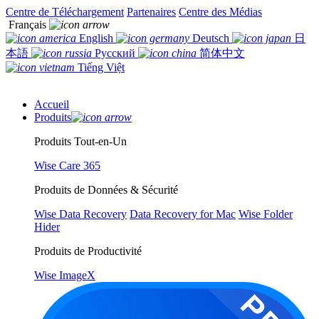
Centre de Téléchargement
Partenaires
Centre des Médias
Français
English
Deutsch
日
本語
Русский
简体中文
Tiếng Việt
Accueil
Produits
Produits Tout-en-Un
Wise Care 365
Produits de Données & Sécurité
Wise Data Recovery
Data Recovery for Mac
Wise Folder
Hider
Produits de Productivité
Wise ImageX