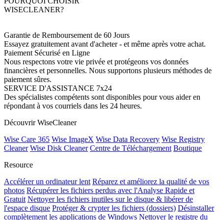
POURQUOI CHOISIR
WISECLEANER?
Garantie de Remboursement de 60 Jours
Essayez gratuitement avant d'acheter - et même après votre achat.
Paiement Sécurisé en Ligne
Nous respectons votre vie privée et protégeons vos données
financières et personnelles. Nous supportons plusieurs méthodes de
paiement sûres.
SERVICE D'ASSISTANCE 7x24
Des spécialistes compétents sont disponibles pour vous aider en
répondant à vos courriels dans les 24 heures.
Découvrir WiseCleaner
Wise Care 365
Wise ImageX
Wise Data Recovery
Wise Registry
Cleaner
Wise Disk Cleaner
Centre de Téléchargement
Boutique
Resource
Accélérer un ordinateur lent
Réparez et améliorez la qualité de vos
photos
Récupérer les fichiers perdus avec l'Analyse Rapide et
Gratuit
Nettoyer les fichiers inutiles sur le disque & libérer de
l'espace disque
Protéger & crypter les fichiers (dossiers)
Désinstaller
complètement les applications de Windows
Nettoyer le registre du