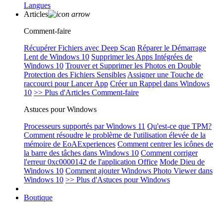
Langues
Articles
Comment-faire
Récupérer Fichiers avec Deep Scan
Réparer le Démarrage
Lent de Windows 10
Supprimer les Apps Intégrées de
Windows 10
Trouver et Supprimer les Photos en Double
Protection des Fichiers Sensibles
Assigner une Touche de
raccourci pour Lancer App
Créer un Rappel dans Windows
10
>> Plus d'Articles Comment-faire
Astuces pour Windows
Processeurs supportés par Windows 11
Qu'est-ce que TPM?
Comment résoudre le problème de l'utilisation élevée de la
mémoire de EoAExperiences
Comment centrer les icônes de
la barre des tâches dans Windows 10
Comment corriger
l'erreur 0xc0000142 de l'application Office
Mode Dieu de
Windows 10
Comment ajouter Windows Photo Viewer dans
Windows 10
>> Plus d'Astuces pour Windows
Boutique