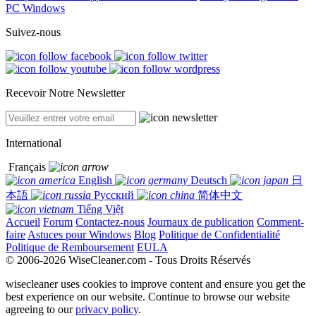
PC Windows
Suivez-nous
Recevoir Notre Newsletter
International
Français
English
Deutsch
日
本語
Русский
简体中文
Tiếng Việt
Accueil
Forum
Contactez-nous
Journaux de publication
Comment-
faire
Astuces pour Windows
Blog
Politique de Confidentialité
Politique de Remboursement
EULA
© 2006-2026 WiseCleaner.com - Tous Droits Réservés
wisecleaner uses cookies to improve content and ensure you get the
best experience on our website. Continue to browse our website
agreeing to our
privacy policy
.