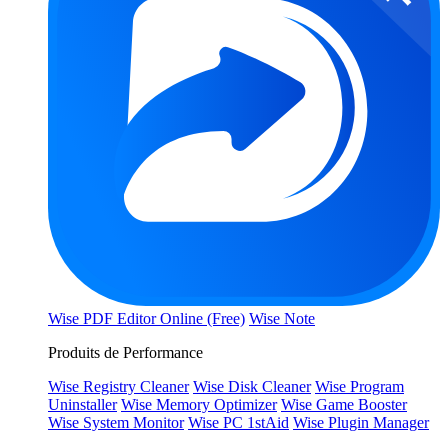
Wise PDF Editor Online (Free)
Wise Note
Produits de Performance
Wise Registry Cleaner
Wise Disk Cleaner
Wise Program
Uninstaller
Wise Memory Optimizer
Wise Game Booster
Wise System Monitor
Wise PC 1stAid
Wise Plugin Manager