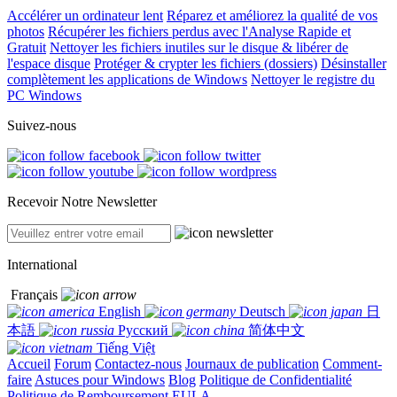
Accélérer un ordinateur lent
Réparez et améliorez la qualité de vos
photos
Récupérer les fichiers perdus avec l'Analyse Rapide et
Gratuit
Nettoyer les fichiers inutiles sur le disque & libérer de
l'espace disque
Protéger & crypter les fichiers (dossiers)
Désinstaller
complètement les applications de Windows
Nettoyer le registre du
PC Windows
Suivez-nous
Recevoir Notre Newsletter
International
Français
English
Deutsch
日
本語
Русский
简体中文
Tiếng Việt
Accueil
Forum
Contactez-nous
Journaux de publication
Comment-
faire
Astuces pour Windows
Blog
Politique de Confidentialité
Politique de Remboursement
EULA