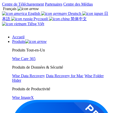
Centre de Téléchargement
Partenaires
Centre des Médias
Français
English
Deutsch
日
本語
Русский
简体中文
Tiếng Việt
Accueil
Produits
Produits Tout-en-Un
Wise Care 365
Produits de Données & Sécurité
Wise Data Recovery
Data Recovery for Mac
Wise Folder
Hider
Produits de Productivité
Wise ImageX