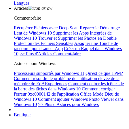
Langues
Articles
Comment-faire
Récupérer Fichiers avec Deep Scan
Réparer le Démarrage
Lent de Windows 10
Supprimer les Apps Intégrées de
Windows 10
Trouver et Supprimer les Photos en Double
Protection des Fichiers Sensibles
Assigner une Touche de
raccourci pour Lancer App
Créer un Rappel dans Windows
10
>> Plus d'Articles Comment-faire
Astuces pour Windows
Processeurs supportés par Windows 11
Qu'est-ce que TPM?
Comment résoudre le problème de l'utilisation élevée de la
mémoire de EoAExperiences
Comment centrer les icônes de
la barre des tâches dans Windows 10
Comment corriger
l'erreur 0xc0000142 de l'application Office
Mode Dieu de
Windows 10
Comment ajouter Windows Photo Viewer dans
Windows 10
>> Plus d'Astuces pour Windows
Boutique