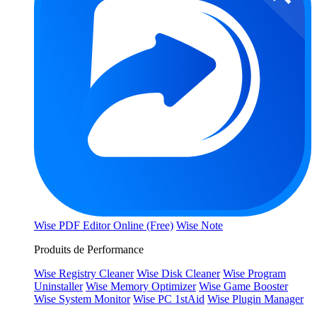
Wise PDF Editor Online (Free)
Wise Note
Produits de Performance
Wise Registry Cleaner
Wise Disk Cleaner
Wise Program
Uninstaller
Wise Memory Optimizer
Wise Game Booster
Wise System Monitor
Wise PC 1stAid
Wise Plugin Manager