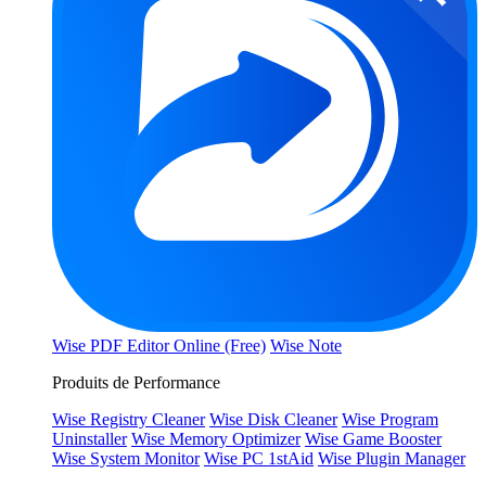
Wise PDF Editor Online (Free)
Wise Note
Produits de Performance
Wise Registry Cleaner
Wise Disk Cleaner
Wise Program
Uninstaller
Wise Memory Optimizer
Wise Game Booster
Wise System Monitor
Wise PC 1stAid
Wise Plugin Manager