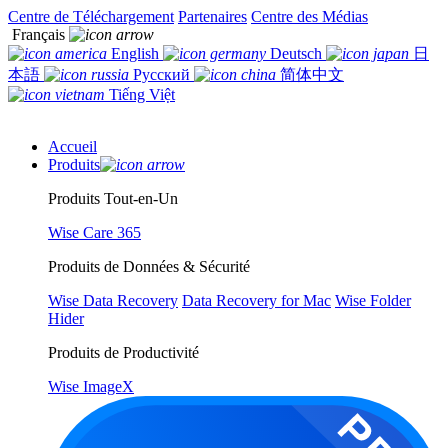
Centre de Téléchargement
Partenaires
Centre des Médias
Français
English
Deutsch
日
本語
Русский
简体中文
Tiếng Việt
Accueil
Produits
Produits Tout-en-Un
Wise Care 365
Produits de Données & Sécurité
Wise Data Recovery
Data Recovery for Mac
Wise Folder
Hider
Produits de Productivité
Wise ImageX