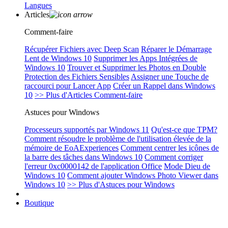
Langues
Articles
Comment-faire
Récupérer Fichiers avec Deep Scan
Réparer le Démarrage
Lent de Windows 10
Supprimer les Apps Intégrées de
Windows 10
Trouver et Supprimer les Photos en Double
Protection des Fichiers Sensibles
Assigner une Touche de
raccourci pour Lancer App
Créer un Rappel dans Windows
10
>> Plus d'Articles Comment-faire
Astuces pour Windows
Processeurs supportés par Windows 11
Qu'est-ce que TPM?
Comment résoudre le problème de l'utilisation élevée de la
mémoire de EoAExperiences
Comment centrer les icônes de
la barre des tâches dans Windows 10
Comment corriger
l'erreur 0xc0000142 de l'application Office
Mode Dieu de
Windows 10
Comment ajouter Windows Photo Viewer dans
Windows 10
>> Plus d'Astuces pour Windows
Boutique