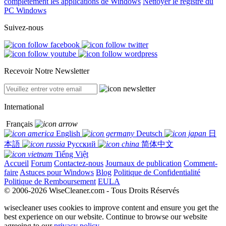
complètement les applications de Windows
Nettoyer le registre du
PC Windows
Suivez-nous
Recevoir Notre Newsletter
International
Français
English
Deutsch
日
本語
Русский
简体中文
Tiếng Việt
Accueil
Forum
Contactez-nous
Journaux de publication
Comment-
faire
Astuces pour Windows
Blog
Politique de Confidentialité
Politique de Remboursement
EULA
© 2006-2026 WiseCleaner.com - Tous Droits Réservés
wisecleaner uses cookies to improve content and ensure you get the
best experience on our website. Continue to browse our website
agreeing to our
privacy policy
.