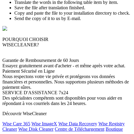
Translate the words in the following table item by item.
Save the file after translation finished.
Copy and paste the file to your installation directory to check.
Send the copy of it to us by E-mail.
POURQUOI CHOISIR
WISECLEANER?
Garantie de Remboursement de 60 Jours
Essayez gratuitement avant d'acheter - et même après votre achat.
Paiement Sécurisé en Ligne
Nous respectons votre vie privée et protégeons vos données
financières et personnelles. Nous supportons plusieurs méthodes de
paiement sûres.
SERVICE D'ASSISTANCE 7x24
Des spécialistes compétents sont disponibles pour vous aider en
répondant à vos courriels dans les 24 heures.
Découvrir WiseCleaner
Wise Care 365
Wise ImageX
Wise Data Recovery
Wise Registry
Cleaner
Wise Disk Cleaner
Centre de Téléchargement
Boutique