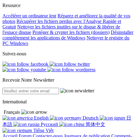
Resource
Accélérer un ordinateur lent
Réparez et améliorez la qualité de vos
photos
Récupérer les fichiers perdus avec l'Analyse Rapide et
Gratuit
Nettoyer les fichiers inutiles sur le disque & libérer de
l'espace disque
Protéger & crypter les fichiers (dossiers)
Désinstaller
complètement les applications de Windows
Nettoyer le registre du
PC Windows
Suivez-nous
Recevoir Notre Newsletter
International
Français
English
Deutsch
日
本語
Русский
简体中文
Tiếng Việt
Accueil
Forum
Contactez-nous
Journaux de publication
Comment-