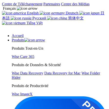
Centre de Téléchargement
Partenaires
Centre des Médias
Français
English
Deutsch
日
本語
Русский
简体中文
Tiếng Việt
Accueil
Produits
Produits Tout-en-Un
Wise Care 365
Produits de Données & Sécurité
Wise Data Recovery
Data Recovery for Mac
Wise Folder
Hider
Produits de Productivité
Wise ImageX