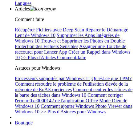
Langues
Articles
Comment-faire
Récupérer Fichiers avec Deep Scan
Réparer le Démarrage
Lent de Windows 10
Supprimer les Apps Intégrées de
Windows 10
Trouver et Supprimer les Photos en Double
Protection des Fichiers Sensibles
Assigner une Touche de
raccourci pour Lancer App
Créer un Rappel dans Windows
10
>> Plus d'Articles Comment-faire
Astuces pour Windows
Processeurs supportés par Windows 11
Qu'est-ce que TPM?
Comment résoudre le problème de l'utilisation élevée de la
mémoire de EoAExperiences
Comment centrer les icônes de
la barre des tâches dans Windows 10
Comment corriger
l'erreur 0xc0000142 de l'application Office
Mode Dieu de
Windows 10
Comment ajouter Windows Photo Viewer dans
Windows 10
>> Plus d'Astuces pour Windows
Boutique