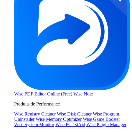
Wise PDF Editor Online (Free)
Wise Note
Produits de Performance
Wise Registry Cleaner
Wise Disk Cleaner
Wise Program
Uninstaller
Wise Memory Optimizer
Wise Game Booster
Wise System Monitor
Wise PC 1stAid
Wise Plugin Manager