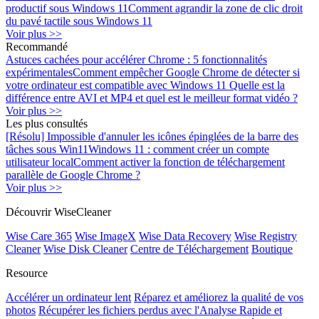
productif sous Windows 11
Comment agrandir la zone de clic droit
du pavé tactile sous Windows 11
Voir plus >>
Recommandé
Astuces cachées pour accélérer Chrome : 5 fonctionnalités
expérimentales
Comment empêcher Google Chrome de détecter si
votre ordinateur est compatible avec Windows 11
Quelle est la
différence entre AVI et MP4 et quel est le meilleur format vidéo ?
Voir plus >>
Les plus consultés
[Résolu] Impossible d'annuler les icônes épinglées de la barre des
tâches sous Win11
Windows 11 : comment créer un compte
utilisateur local
Comment activer la fonction de téléchargement
parallèle de Google Chrome ?
Voir plus >>
Découvrir WiseCleaner
Wise Care 365
Wise ImageX
Wise Data Recovery
Wise Registry
Cleaner
Wise Disk Cleaner
Centre de Téléchargement
Boutique
Resource
Accélérer un ordinateur lent
Réparez et améliorez la qualité de vos
photos
Récupérer les fichiers perdus avec l'Analyse Rapide et