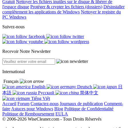
Gratuit
Nettoyer les fichiers inutiles sur le disque & libérer de
l'espace disque
Protéger & crypter les fichiers (dossiers)
Désinstaller
complètement les applications de Windows
Nettoyer le registre du
PC Windows
Suivez-nous
Recevoir Notre Newsletter
International
Français
English
Deutsch
日
本語
Русский
简体中文
Tiếng Việt
Accueil
Forum
Contactez-nous
Journaux de publication
Comment-
faire
Astuces pour Windows
Blog
Politique de Confidentialité
Politique de Remboursement
EULA
© 2006-2026 WiseCleaner.com - Tous Droits Réservés