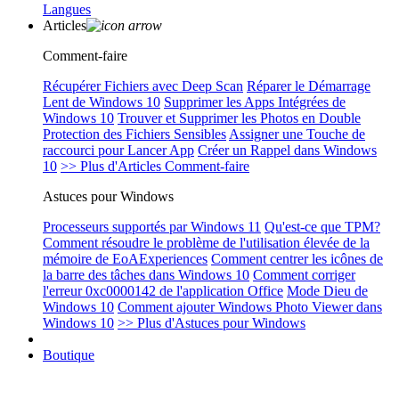
Langues
Articles
Comment-faire
Récupérer Fichiers avec Deep Scan
Réparer le Démarrage
Lent de Windows 10
Supprimer les Apps Intégrées de
Windows 10
Trouver et Supprimer les Photos en Double
Protection des Fichiers Sensibles
Assigner une Touche de
raccourci pour Lancer App
Créer un Rappel dans Windows
10
>> Plus d'Articles Comment-faire
Astuces pour Windows
Processeurs supportés par Windows 11
Qu'est-ce que TPM?
Comment résoudre le problème de l'utilisation élevée de la
mémoire de EoAExperiences
Comment centrer les icônes de
la barre des tâches dans Windows 10
Comment corriger
l'erreur 0xc0000142 de l'application Office
Mode Dieu de
Windows 10
Comment ajouter Windows Photo Viewer dans
Windows 10
>> Plus d'Astuces pour Windows
Boutique