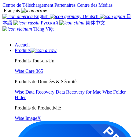
Centre de Téléchargement
Partenaires
Centre des Médias
Français
English
Deutsch
日
本語
Русский
简体中文
Tiếng Việt
Accueil
Produits
Produits Tout-en-Un
Wise Care 365
Produits de Données & Sécurité
Wise Data Recovery
Data Recovery for Mac
Wise Folder
Hider
Produits de Productivité
Wise ImageX