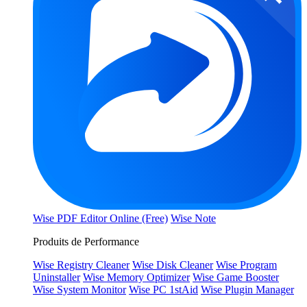
Wise PDF Editor Online (Free)
Wise Note
Produits de Performance
Wise Registry Cleaner
Wise Disk Cleaner
Wise Program
Uninstaller
Wise Memory Optimizer
Wise Game Booster
Wise System Monitor
Wise PC 1stAid
Wise Plugin Manager