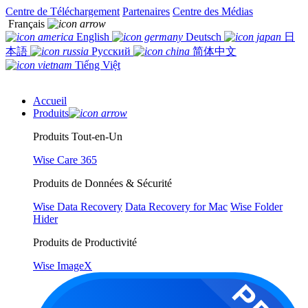
Centre de Téléchargement
Partenaires
Centre des Médias
Français
English
Deutsch
日
本語
Русский
简体中文
Tiếng Việt
Accueil
Produits
Produits Tout-en-Un
Wise Care 365
Produits de Données & Sécurité
Wise Data Recovery
Data Recovery for Mac
Wise Folder
Hider
Produits de Productivité
Wise ImageX