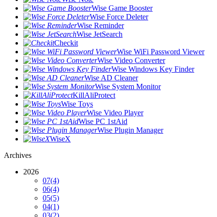
Wise Game Booster
Wise Force Deleter
Wise Reminder
Wise JetSearch
Checkit
Wise WiFi Password Viewer
Wise Video Converter
Wise Windows Key Finder
Wise AD Cleaner
Wise System Monitor
KillAliProtect
Wise Toys
Wise Video Player
Wise PC 1stAid
Wise Plugin Manager
WiseX
Archives
2026
07
(4)
06
(4)
05
(5)
04
(1)
03
(2)