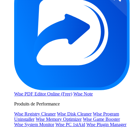
Wise PDF Editor Online (Free)
Wise Note
Produits de Performance
Wise Registry Cleaner
Wise Disk Cleaner
Wise Program
Uninstaller
Wise Memory Optimizer
Wise Game Booster
Wise System Monitor
Wise PC 1stAid
Wise Plugin Manager