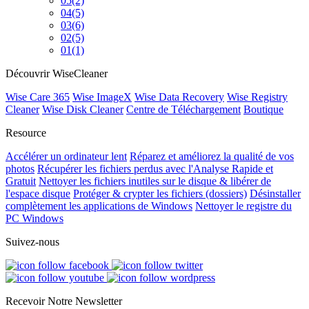
05
(2)
04
(5)
03
(6)
02
(5)
01
(1)
Découvrir WiseCleaner
Wise Care 365
Wise ImageX
Wise Data Recovery
Wise Registry
Cleaner
Wise Disk Cleaner
Centre de Téléchargement
Boutique
Resource
Accélérer un ordinateur lent
Réparez et améliorez la qualité de vos
photos
Récupérer les fichiers perdus avec l'Analyse Rapide et
Gratuit
Nettoyer les fichiers inutiles sur le disque & libérer de
l'espace disque
Protéger & crypter les fichiers (dossiers)
Désinstaller
complètement les applications de Windows
Nettoyer le registre du
PC Windows
Suivez-nous
Recevoir Notre Newsletter