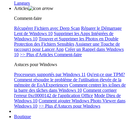
Langues
Articles
Comment-faire
Récupérer Fichiers avec Deep Scan
Réparer le Démarrage
Lent de Windows 10
Supprimer les Apps Intégrées de
Windows 10
Trouver et Supprimer les Photos en Double
Protection des Fichiers Sensibles
Assigner une Touche de
raccourci pour Lancer App
Créer un Rappel dans Windows
10
>> Plus d'Articles Comment-faire
Astuces pour Windows
Processeurs supportés par Windows 11
Qu'est-ce que TPM?
Comment résoudre le problème de l'utilisation élevée de la
mémoire de EoAExperiences
Comment centrer les icônes de
la barre des tâches dans Windows 10
Comment corriger
l'erreur 0xc0000142 de l'application Office
Mode Dieu de
Windows 10
Comment ajouter Windows Photo Viewer dans
Windows 10
>> Plus d'Astuces pour Windows
Boutique