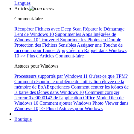
Langues
Articles
Comment-faire
Récupérer Fichiers avec Deep Scan
Réparer le Démarrage
Lent de Windows 10
Supprimer les Apps Intégrées de
Windows 10
Trouver et Supprimer les Photos en Double
Protection des Fichiers Sensibles
Assigner une Touche de
raccourci pour Lancer App
Créer un Rappel dans Windows
10
>> Plus d'Articles Comment-faire
Astuces pour Windows
Processeurs supportés par Windows 11
Qu'est-ce que TPM?
Comment résoudre le problème de l'utilisation élevée de la
mémoire de EoAExperiences
Comment centrer les icônes de
la barre des tâches dans Windows 10
Comment corriger
l'erreur 0xc0000142 de l'application Office
Mode Dieu de
Windows 10
Comment ajouter Windows Photo Viewer dans
Windows 10
>> Plus d'Astuces pour Windows
Boutique