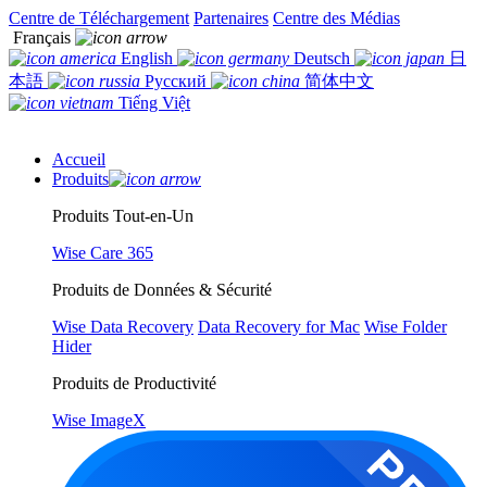
Centre de Téléchargement
Partenaires
Centre des Médias
Français
English
Deutsch
日
本語
Русский
简体中文
Tiếng Việt
Accueil
Produits
Produits Tout-en-Un
Wise Care 365
Produits de Données & Sécurité
Wise Data Recovery
Data Recovery for Mac
Wise Folder
Hider
Produits de Productivité
Wise ImageX