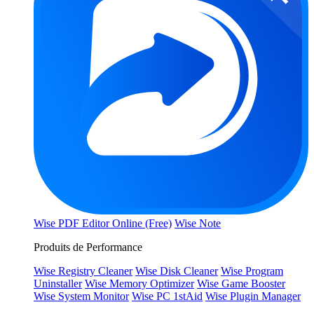
Wise PDF Editor Online (Free)
Wise Note
Produits de Performance
Wise Registry Cleaner
Wise Disk Cleaner
Wise Program
Uninstaller
Wise Memory Optimizer
Wise Game Booster
Wise System Monitor
Wise PC 1stAid
Wise Plugin Manager