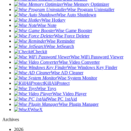
Wise Memory Optimizer
Wise Program Uninstaller
Wise Auto Shutdown
Wise Hotkey
Wise Note
Wise Game Booster
Wise Force Deleter
Wise Reminder
Wise JetSearch
Checkit
Wise WiFi Password Viewer
Wise Video Converter
Wise Windows Key Finder
Wise AD Cleaner
Wise System Monitor
KillAliProtect
Wise Toys
Wise Video Player
Wise PC 1stAid
Wise Plugin Manager
WiseX
Archives
2026