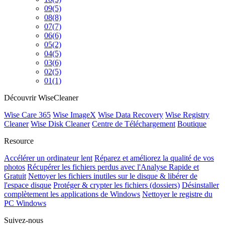
09
(5)
08
(8)
07
(7)
06
(6)
05
(2)
04
(5)
03
(6)
02
(5)
01
(1)
Découvrir WiseCleaner
Wise Care 365
Wise ImageX
Wise Data Recovery
Wise Registry
Cleaner
Wise Disk Cleaner
Centre de Téléchargement
Boutique
Resource
Accélérer un ordinateur lent
Réparez et améliorez la qualité de vos
photos
Récupérer les fichiers perdus avec l'Analyse Rapide et
Gratuit
Nettoyer les fichiers inutiles sur le disque & libérer de
l'espace disque
Protéger & crypter les fichiers (dossiers)
Désinstaller
complètement les applications de Windows
Nettoyer le registre du
PC Windows
Suivez-nous