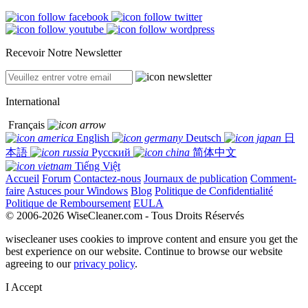
Recevoir Notre Newsletter
International
Français
English
Deutsch
日
本語
Русский
简体中文
Tiếng Việt
Accueil
Forum
Contactez-nous
Journaux de publication
Comment-
faire
Astuces pour Windows
Blog
Politique de Confidentialité
Politique de Remboursement
EULA
© 2006-2026 WiseCleaner.com - Tous Droits Réservés
wisecleaner uses cookies to improve content and ensure you get the
best experience on our website. Continue to browse our website
agreeing to our
privacy policy
.
I Accept