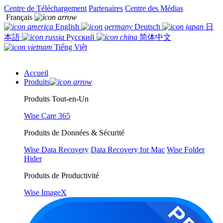
Centre de Téléchargement
Partenaires
Centre des Médias
Français
English
Deutsch
日
本語
Русский
简体中文
Tiếng Việt
Accueil
Produits
Produits Tout-en-Un
Wise Care 365
Produits de Données & Sécurité
Wise Data Recovery
Data Recovery for Mac
Wise Folder
Hider
Produits de Productivité
Wise ImageX