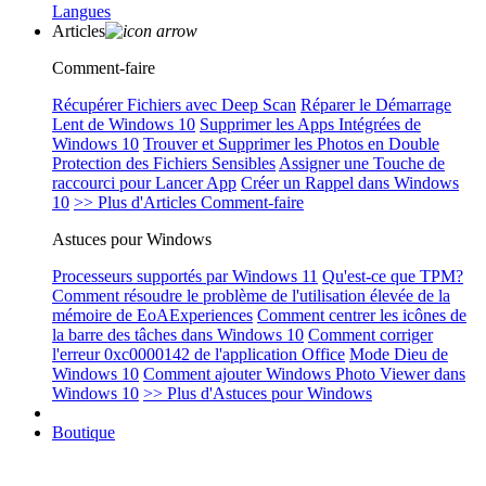
Langues
Articles
Comment-faire
Récupérer Fichiers avec Deep Scan
Réparer le Démarrage
Lent de Windows 10
Supprimer les Apps Intégrées de
Windows 10
Trouver et Supprimer les Photos en Double
Protection des Fichiers Sensibles
Assigner une Touche de
raccourci pour Lancer App
Créer un Rappel dans Windows
10
>> Plus d'Articles Comment-faire
Astuces pour Windows
Processeurs supportés par Windows 11
Qu'est-ce que TPM?
Comment résoudre le problème de l'utilisation élevée de la
mémoire de EoAExperiences
Comment centrer les icônes de
la barre des tâches dans Windows 10
Comment corriger
l'erreur 0xc0000142 de l'application Office
Mode Dieu de
Windows 10
Comment ajouter Windows Photo Viewer dans
Windows 10
>> Plus d'Astuces pour Windows
Boutique