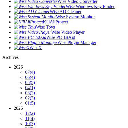
Wise Video Converter
Wise Windows Key Finder
Wise AD Cleaner
Wise System Monitor
KillAliProtect
Wise Toys
Wise Video Player
Wise PC 1stAid
Wise Plugin Manager
WiseX
Archives
2026
07
(4)
06
(4)
05
(5)
04
(1)
03
(2)
02
(3)
01
(5)
2025
12
(2)
11
(4)
10
(3)