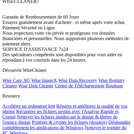
WISECLEANER?
Garantie de Remboursement de 60 Jours
Essayez gratuitement avant d'acheter - et même après votre achat.
Paiement Sécurisé en Ligne
Nous respectons votre vie privée et protégeons vos données
financières et personnelles. Nous supportons plusieurs méthodes de
paiement sûres.
SERVICE D'ASSISTANCE 7x24
Des spécialistes compétents sont disponibles pour vous aider en
répondant à vos courriels dans les 24 heures.
Découvrir WiseCleaner
Wise Care 365
Wise ImageX
Wise Data Recovery
Wise Registry
Cleaner
Wise Disk Cleaner
Centre de Téléchargement
Boutique
Resource
Accélérer un ordinateur lent
Réparez et améliorez la qualité de vos
photos
Récupérer les fichiers perdus avec l'Analyse Rapide et
Gratuit
Nettoyer les fichiers inutiles sur le disque & libérer de
l'espace disque
Protéger & crypter les fichiers (dossiers)
Désinstaller
complètement les applications de Windows
Nettoyer le registre du
PC Windows