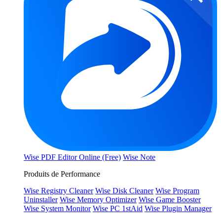
Wise PDF Editor Online (Free)
Wise Note
Produits de Performance
Wise Registry Cleaner
Wise Disk Cleaner
Wise Program
Uninstaller
Wise Memory Optimizer
Wise Game Booster
Wise System Monitor
Wise PC 1stAid
Wise Plugin Manager