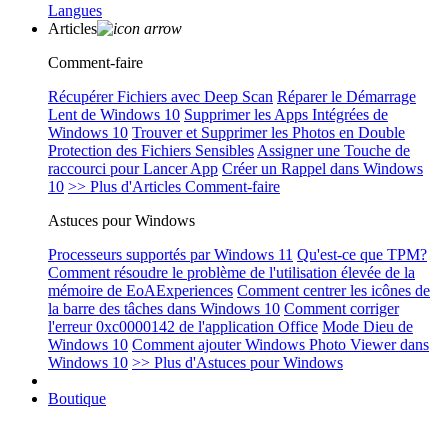
Langues
Articles
Comment-faire
Récupérer Fichiers avec Deep Scan
Réparer le Démarrage
Lent de Windows 10
Supprimer les Apps Intégrées de
Windows 10
Trouver et Supprimer les Photos en Double
Protection des Fichiers Sensibles
Assigner une Touche de
raccourci pour Lancer App
Créer un Rappel dans Windows
10
>> Plus d'Articles Comment-faire
Astuces pour Windows
Processeurs supportés par Windows 11
Qu'est-ce que TPM?
Comment résoudre le problème de l'utilisation élevée de la
mémoire de EoAExperiences
Comment centrer les icônes de
la barre des tâches dans Windows 10
Comment corriger
l'erreur 0xc0000142 de l'application Office
Mode Dieu de
Windows 10
Comment ajouter Windows Photo Viewer dans
Windows 10
>> Plus d'Astuces pour Windows
Boutique