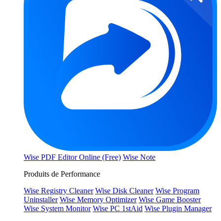
Wise PDF Editor Online (Free)
Wise Note
Produits de Performance
Wise Registry Cleaner
Wise Disk Cleaner
Wise Program
Uninstaller
Wise Memory Optimizer
Wise Game Booster
Wise System Monitor
Wise PC 1stAid
Wise Plugin Manager