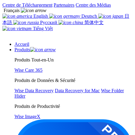
Centre de Téléchargement
Partenaires
Centre des Médias
Français
English
Deutsch
日
本語
Русский
简体中文
Tiếng Việt
Accueil
Produits
Produits Tout-en-Un
Wise Care 365
Produits de Données & Sécurité
Wise Data Recovery
Data Recovery for Mac
Wise Folder
Hider
Produits de Productivité
Wise ImageX