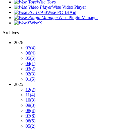
Wise Toys
Wise Video Player
Wise PC 1stAid
Wise Plugin Manager
WiseX
Archives
2026
07
(4)
06
(4)
05
(5)
04
(1)
03
(2)
02
(3)
01
(5)
2025
12
(2)
11
(4)
10
(3)
09
(3)
08
(4)
07
(8)
06
(5)
05
(2)