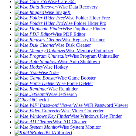
Wise Care 365
Wise Data Recovery
Wise ImageX
Wise Folder Hider Free
Wise Folder Hider Pro
Wise Duplicate Finder
Wise PDF Editor
Wise Registry Cleaner
Wise Disk Cleaner
Wise Memory Optimizer
Wise Program Uninstaller
Wise Auto Shutdown
Wise Hotkey
Wise Note
Wise Game Booster
Wise Force Deleter
Wise Reminder
Wise JetSearch
Checkit
Wise WiFi Password Viewer
Wise Video Converter
Wise Windows Key Finder
Wise AD Cleaner
Wise System Monitor
KillAliProtect