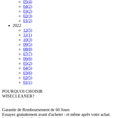
05
(4)
04
(2)
03
(2)
02
(3)
01
(2)
2022
12
(5)
11
(1)
10
(3)
09
(5)
08
(8)
07
(7)
06
(6)
05
(2)
04
(5)
03
(6)
02
(5)
01
(1)
POURQUOI CHOISIR
WISECLEANER?
Garantie de Remboursement de 60 Jours
Essayez gratuitement avant d'acheter - et même après votre achat.