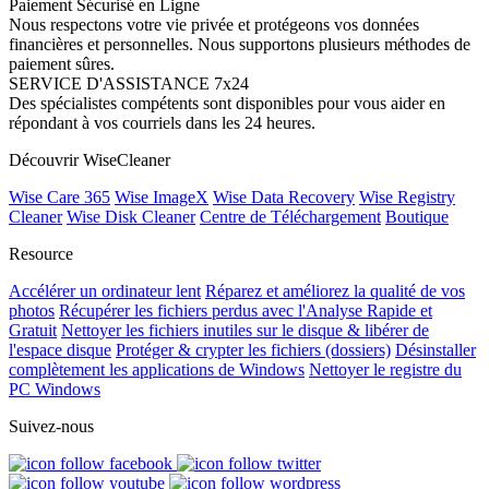
Paiement Sécurisé en Ligne
Nous respectons votre vie privée et protégeons vos données
financières et personnelles. Nous supportons plusieurs méthodes de
paiement sûres.
SERVICE D'ASSISTANCE 7x24
Des spécialistes compétents sont disponibles pour vous aider en
répondant à vos courriels dans les 24 heures.
Découvrir WiseCleaner
Wise Care 365
Wise ImageX
Wise Data Recovery
Wise Registry
Cleaner
Wise Disk Cleaner
Centre de Téléchargement
Boutique
Resource
Accélérer un ordinateur lent
Réparez et améliorez la qualité de vos
photos
Récupérer les fichiers perdus avec l'Analyse Rapide et
Gratuit
Nettoyer les fichiers inutiles sur le disque & libérer de
l'espace disque
Protéger & crypter les fichiers (dossiers)
Désinstaller
complètement les applications de Windows
Nettoyer le registre du
PC Windows
Suivez-nous