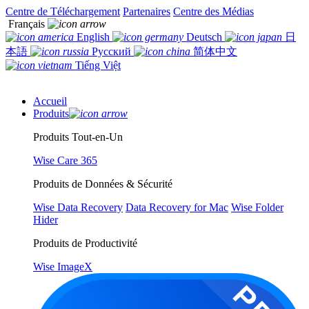
Centre de Téléchargement
Partenaires
Centre des Médias
Français
English
Deutsch
日
本語
Русский
简体中文
Tiếng Việt
Accueil
Produits
Produits Tout-en-Un
Wise Care 365
Produits de Données & Sécurité
Wise Data Recovery
Data Recovery for Mac
Wise Folder
Hider
Produits de Productivité
Wise ImageX