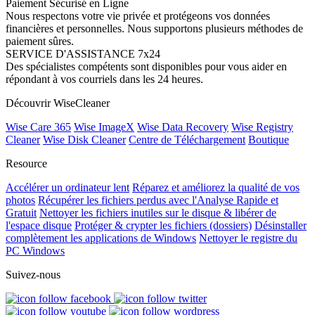
Paiement Sécurisé en Ligne
Nous respectons votre vie privée et protégeons vos données
financières et personnelles. Nous supportons plusieurs méthodes de
paiement sûres.
SERVICE D'ASSISTANCE 7x24
Des spécialistes compétents sont disponibles pour vous aider en
répondant à vos courriels dans les 24 heures.
Découvrir WiseCleaner
Wise Care 365
Wise ImageX
Wise Data Recovery
Wise Registry
Cleaner
Wise Disk Cleaner
Centre de Téléchargement
Boutique
Resource
Accélérer un ordinateur lent
Réparez et améliorez la qualité de vos
photos
Récupérer les fichiers perdus avec l'Analyse Rapide et
Gratuit
Nettoyer les fichiers inutiles sur le disque & libérer de
l'espace disque
Protéger & crypter les fichiers (dossiers)
Désinstaller
complètement les applications de Windows
Nettoyer le registre du
PC Windows
Suivez-nous