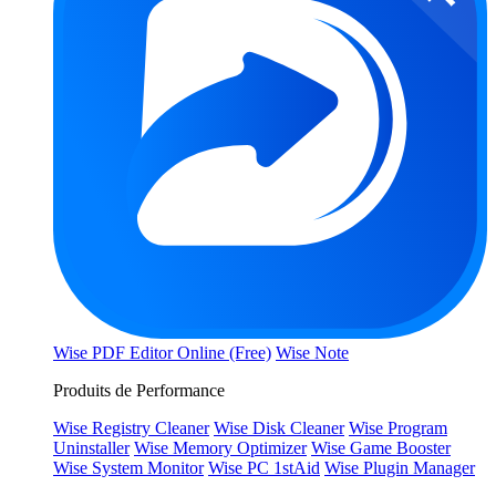
Wise PDF Editor Online (Free)
Wise Note
Produits de Performance
Wise Registry Cleaner
Wise Disk Cleaner
Wise Program
Uninstaller
Wise Memory Optimizer
Wise Game Booster
Wise System Monitor
Wise PC 1stAid
Wise Plugin Manager