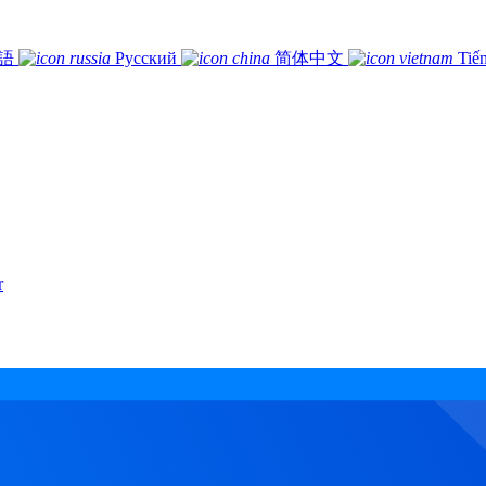
語
Русский
简体中文
Tiế
r