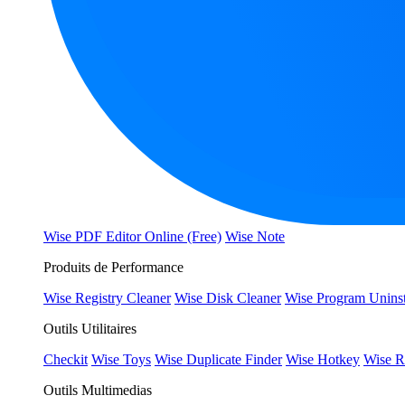
Wise PDF Editor Online (Free)
Wise Note
Produits de Performance
Wise Registry Cleaner
Wise Disk Cleaner
Wise Program Uninst
Outils Utilitaires
Checkit
Wise Toys
Wise Duplicate Finder
Wise Hotkey
Wise R
Outils Multimedias