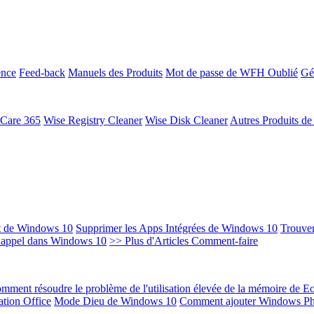
ence
Feed-back
Manuels des Produits
Mot de passe de WFH Oublié
Gé
 Care 365
Wise Registry Cleaner
Wise Disk Cleaner
Autres Produits d
t de Windows 10
Supprimer les Apps Intégrées de Windows 10
Trouver
Rappel dans Windows 10
>> Plus d'Articles Comment-faire
mment résoudre le problème de l'utilisation élevée de la mémoire de 
ation Office
Mode Dieu de Windows 10
Comment ajouter Windows Ph