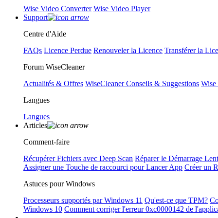
Wise Video Converter
Wise Video Player
Support
Centre d'Aide
FAQs
Licence Perdue
Renouveler la Licence
Transférer la Lic
Forum WiseCleaner
Actualités & Offres
WiseCleaner Conseils & Suggestions
Wise
Langues
Langues
Articles
Comment-faire
Récupérer Fichiers avec Deep Scan
Réparer le Démarrage Len
Assigner une Touche de raccourci pour Lancer App
Créer un 
Astuces pour Windows
Processeurs supportés par Windows 11
Qu'est-ce que TPM?
Co
Windows 10
Comment corriger l'erreur 0xc0000142 de l'applic