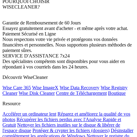
POURQUOI CHOISIR
WISECLEANER?
Garantie de Remboursement de 60 Jours
Essayez gratuitement avant d'acheter - et même après votre achat.
Paiement Sécurisé en Ligne
Nous respectons votre vie privée et protégeons vos données
financières et personnelles. Nous supportons plusieurs méthodes de
paiement sûres.
SERVICE D'ASSISTANCE 7x24
Des spécialistes compétents sont disponibles pour vous aider en
répondant à vos courriels dans les 24 heures.
Découvrir WiseCleaner
Wise Care 365
Wise ImageX
Wise Data Recovery
Wise Registry
Cleaner
Wise Disk Cleaner
Centre de Téléchargement
Boutique
Resource
Accélérer un ordinateur lent
Réparez et améliorez la qualité de vos
photos
Récupérer les fichiers perdus avec l'Analyse Rapide et
Gratuit
Nettoyer les fichiers inutiles sur le disque & libérer de
l'espace disque
Protéger & crypter les fichiers (dossiers)
Désinstaller
complètement les applications de Windows
Nettoyer le registre du