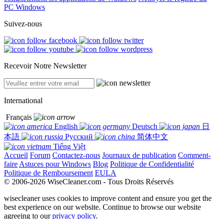
PC Windows
Suivez-nous
Recevoir Notre Newsletter
International
Français
English
Deutsch
日
本語
Русский
简体中文
Tiếng Việt
Accueil
Forum
Contactez-nous
Journaux de publication
Comment-
faire
Astuces pour Windows
Blog
Politique de Confidentialité
Politique de Remboursement
EULA
© 2006-2026 WiseCleaner.com - Tous Droits Réservés
wisecleaner uses cookies to improve content and ensure you get the
best experience on our website. Continue to browse our website
agreeing to our
privacy policy
.