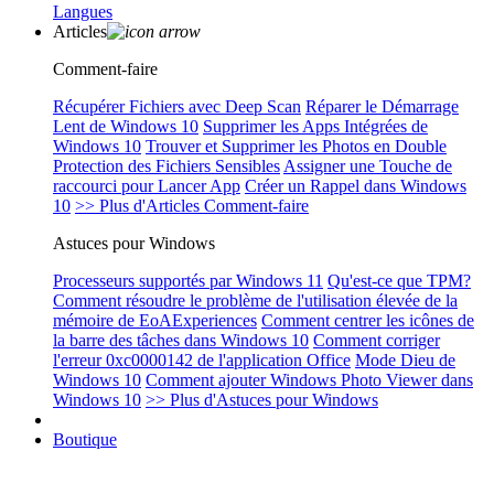
Langues
Articles
Comment-faire
Récupérer Fichiers avec Deep Scan
Réparer le Démarrage
Lent de Windows 10
Supprimer les Apps Intégrées de
Windows 10
Trouver et Supprimer les Photos en Double
Protection des Fichiers Sensibles
Assigner une Touche de
raccourci pour Lancer App
Créer un Rappel dans Windows
10
>> Plus d'Articles Comment-faire
Astuces pour Windows
Processeurs supportés par Windows 11
Qu'est-ce que TPM?
Comment résoudre le problème de l'utilisation élevée de la
mémoire de EoAExperiences
Comment centrer les icônes de
la barre des tâches dans Windows 10
Comment corriger
l'erreur 0xc0000142 de l'application Office
Mode Dieu de
Windows 10
Comment ajouter Windows Photo Viewer dans
Windows 10
>> Plus d'Astuces pour Windows
Boutique