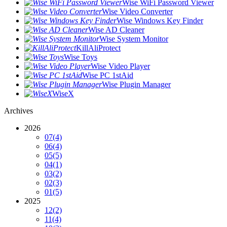
Wise WiFi Password Viewer
Wise Video Converter
Wise Windows Key Finder
Wise AD Cleaner
Wise System Monitor
KillAliProtect
Wise Toys
Wise Video Player
Wise PC 1stAid
Wise Plugin Manager
WiseX
Archives
2026
07
(4)
06
(4)
05
(5)
04
(1)
03
(2)
02
(3)
01
(5)
2025
12
(2)
11
(4)