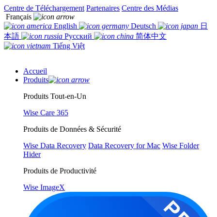
Centre de Téléchargement
Partenaires
Centre des Médias
Français
English
Deutsch
日
本語
Русский
简体中文
Tiếng Việt
Accueil
Produits
Produits Tout-en-Un
Wise Care 365
Produits de Données & Sécurité
Wise Data Recovery
Data Recovery for Mac
Wise Folder
Hider
Produits de Productivité
Wise ImageX