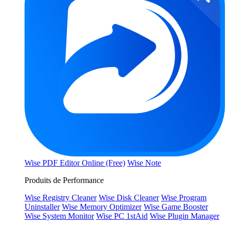
Wise PDF Editor Online (Free)
Wise Note
Produits de Performance
Wise Registry Cleaner
Wise Disk Cleaner
Wise Program
Uninstaller
Wise Memory Optimizer
Wise Game Booster
Wise System Monitor
Wise PC 1stAid
Wise Plugin Manager